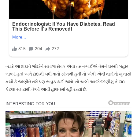
ત્યારે આ દાદાને જોઈને સમાજ સેવક એવા તરૂનભાઈએ તેમને ઘરથી બહાર
લાવ્યાં હતાં અને દાદાની બધી વાતો સાંભળી હતી તો એવી એવી વાતોનો ખુલાસો
કર્યો કે જાણીને તમે પણ ભાવુક થઈ જશો. તો ચાલો આજે જાણીશું કે દાદા
કેટલા સમયથી તેઓ આવી હાલતમાં રહી રહ્યાં છે.