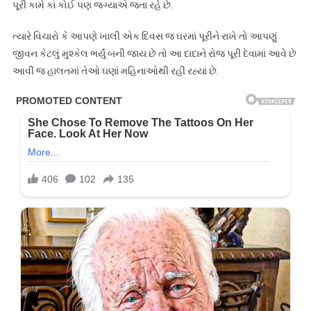
પૂરી કામે કાં કોઈ પણ જગ્યાએ જતા રહે છે.
ત્યારે વિચારો કે આપણે ખાલી એક દિવસ જ ઘરમાં પૂરીને રાખે તો આપણું
જીવન કેટલું મુશ્કેલ ભર્યું બની જાય છે તો આ દાદાને રોજ પૂરી દેવામાં આવે છે
આવી જ હાલતમાં તેઓ ઘણાં મહિનાઓથી રહી રહ્યાં છે.