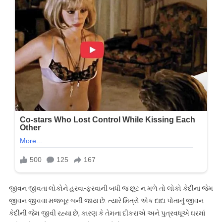
જીવન જીવતા લોકોને હરવા-ફરવાની બધી જ છૂટ ન મળે તો લોકો કેદીના જેમ
જીવન જીવવા મજબૂર બની જાય છે. ત્યારે મિત્રો એક દાદા પોતાનું જીવન
કેદીની જેમ જીવી રહ્યા છે, કારણ કે તેમના દીકરાએ અને પુત્રવધૂએ ઘરમાં