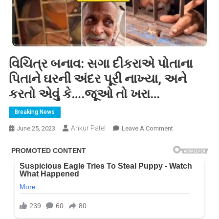
વિચિત્ર બનાવ: સગા દીકરાએ પોતાના
પિતાને ઘરની અંદર પૂરી નાખ્યા, અને
કરતો એવું કે….જૂઓ તો ખરા…
Breaking News
Ankur Patel
On
June 25, 2023
Leave A Comment
વિચિત્ર
બનાવ:
સગા
દીકરાએ
પોતાના
પિતાને
ઘરની
અંદર