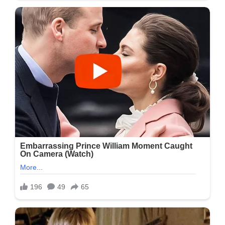
પૂરી
નાખ્યા,
અને
કરતો
એવું
કે….જૂઓ
તો
ખરા…